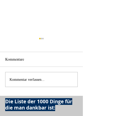
Kommentare
Einen Berg abtragen
Wie schnell geht 
Kommentar verfassen...
Die Liste der 1000 Dinge für
die man dankbar ist: