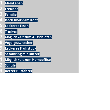
MeinLeben
Freunde
Familie
Dach über dem Kopf
Leckeres Essen
Trinken
Möglichkeit zum Ausschlafen
Vogelgezwitscher
Leckeres Frühstück
Sesamring mit Butter
Möglichkeit zum Homeoffice
Schule
netter Busfahrer
Sonnenschein
warme Dusche
Fussball spielen
kein Krieg
Möglichkeit etwas mit der Familie zu
machen
Urlaub