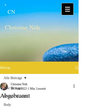
CN
Christine Nöh
Beitrag
Alle Beiträge
Christine Nöh
Alle Beiträge
30. Juni 2022
1 Min. Lesezeit
Abgebrannt
Weniger ist mehr
Body