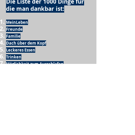
Die Liste der 1000 Dinge für
die man dankbar ist:
MeinLeben
Freunde
Familie
Dach über dem Kopf
Leckeres Essen
Trinken
Möglichkeit zum Ausschlafen
Vogelgezwitscher
Leckeres Frühstück
Sesamring mit Butter
Möglichkeit zum Homeoffice
Schule
netter Busfahrer
Sonnenschein
warme Dusche
Fussball spielen
kein Krieg