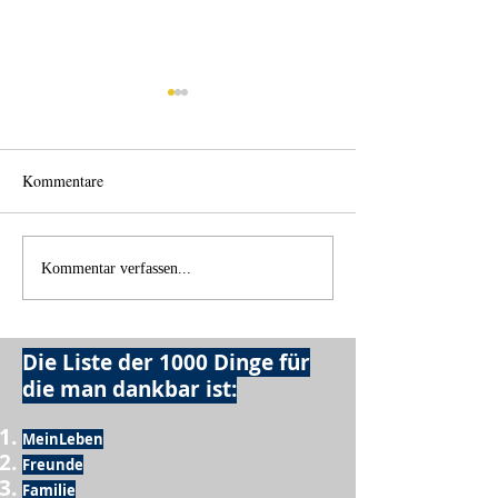
Kommentare
Einen Berg abtrag
Alles was möglich ist?
Kommentar verfassen...
Die Liste der 1000 Dinge für
die man dankbar ist:
MeinLeben
Freunde
Familie