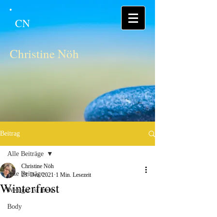
CN
Christine Nöh
Beitrag
Alle Beiträge
Christine Nöh
Alle Beiträge
23. Dez. 2021
1 Min. Lesezeit
Winterfrost
Weniger ist mehr
Body