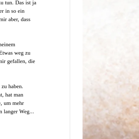
 tun. Das ist ja 
r in so ein 
ir aber, dass 
 meinem 
. Etwas weg zu 
ir gefallen, die 
 zu haben. 
t, hat man 
e, um mehr 
n langer Weg... 