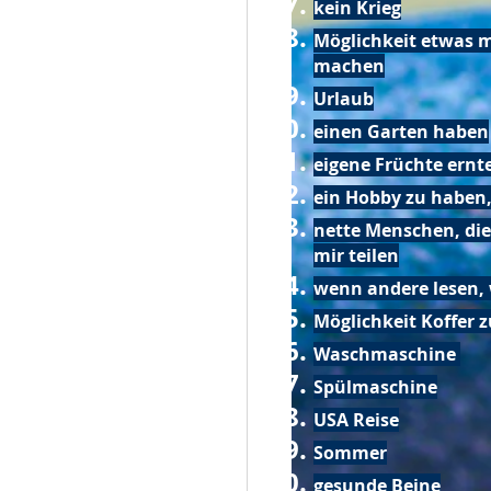
kein Krieg
Möglichkeit etwas m
machen
Urlaub
einen Garten haben
eigene Früchte ernt
ein Hobby zu haben,
nette Menschen, die
mir teilen
wenn andere lesen, 
Möglichkeit Koffer 
Waschmaschine
Spülmaschine
USA Reise
Sommer
gesunde Beine