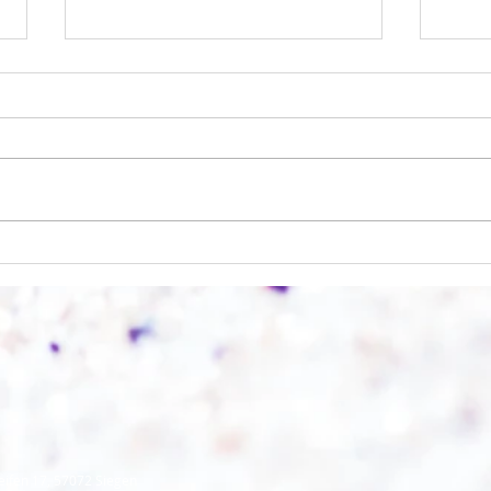
Einen Berg abtragen
Wie s
eifen 17, 57072 Siegen