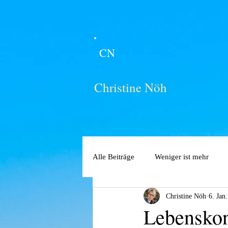
CN
Christine Nöh
Alle Beiträge
Weniger ist mehr
Christine Nöh
6. Jan
Lebensko