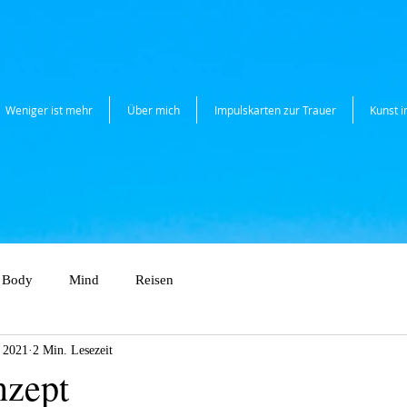
Weniger ist mehr
Über mich
Impulskarten zur Trauer
Kunst 
Body
Mind
Reisen
. 2021
2 Min. Lesezeit
nzept