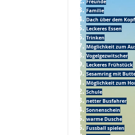
Freunde
Familie
Dach über dem Kopf
Leckeres Essen
Trinken
Möglichkeit zum Au
Vogelgezwitscher
Leckeres Frühstück
Sesamring mit Butt
Möglichkeit zum Ho
Schule
netter Busfahrer
Sonnenschein
warme Dusche
Fussball spielen