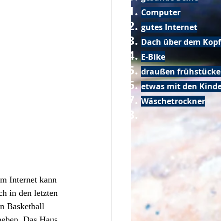
Computer
gutes Internet
Dach über dem Kopf
E-Bike
draußen frühstück
etwas mit den Kin
Wäschetrockner
m Internet kann 
 in den letzten 
n Basketball 
aneben. Das Haus 