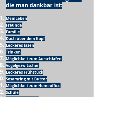
die man dankbar ist:
MeinLeben
Freunde
Familie
Dach über dem Kopf
Leckeres Essen
Trinken
Möglichkeit zum Ausschlafen
Vogelgezwitscher
Leckeres Frühstück
Sesamring mit Butter
Möglichkeit zum Homeoffice
Schule
netter Busfahrer
Sonnenschein
warme Dusche
Fussball spielen
kein Krieg