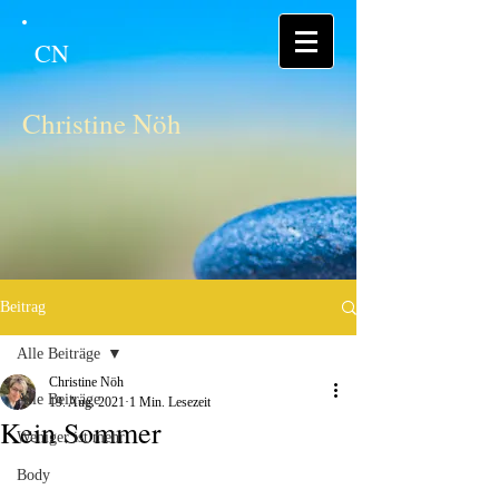
CN
Christine Nöh
Beitrag
Alle Beiträge
Christine Nöh
Alle Beiträge
19. Aug. 2021
1 Min. Lesezeit
Kein Sommer
Weniger ist mehr
Body