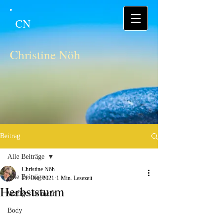
CN
Christine Nöh
Beitrag
Alle Beiträge
Christine Nöh
Alle Beiträge
21. Okt. 2021
1 Min. Lesezeit
Herbststurm
Weniger ist mehr
Body