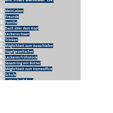
MeinLeben
Freunde
Familie
Dach über dem Kopf
Leckeres Essen
Trinken
Möglichkeit zum Ausschlafen
Vogelgezwitscher
Leckeres Frühstück
Sesamring mit Butter
Möglichkeit zum Homeoffice
Schule
netter Busfahrer
Sonnenschein
warme Dusche
Fussball spielen
kein Krieg
Möglichkeit etwas mit der Familie zu