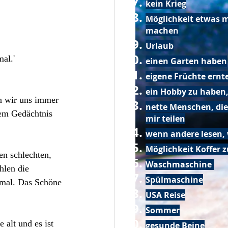
kein Krieg
Möglichkeit etwas m
machen
Urlaub
al.' 
einen Garten haben
eigene Früchte ernt
ein Hobby zu haben,
nn wir uns immer 
nette Menschen, die
rem Gedächtnis 
mir teilen
wenn andere lesen, 
Möglichkeit Koffer 
n schlechten, 
Waschmaschine
hlen die 
Spülmaschine
kmal. Das Schöne 
USA Reise
Sommer
alt und es ist 
gesunde Beine