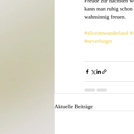
Freude zur nächsten w
kann man ruhig schon 
wahnsinnig freuen.
#aliceimwunderland
#
#neverforget
Aktuelle Beiträge