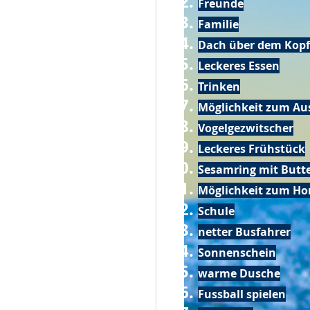
Freunde
Familie
Dach über dem Kopf
Leckeres Essen
Trinken
Möglichkeit zum Au
Vogelgezwitscher
Leckeres Frühstück
Sesamring mit Butt
Möglichkeit zum Ho
Schule
netter Busfahrer
Sonnenschein
warme Dusche
Fussball spielen