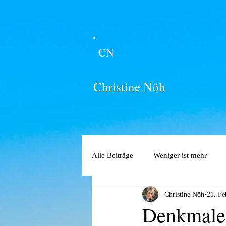
CN
Christine Nöh
Alle Beiträge
Weniger ist mehr
Christine Nöh
21. Fe
Denkmale