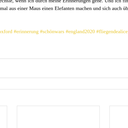
echsle, wenn ich durch meine Erinnerungen gehe. Und ich fin
mal aus einer Maus einen Elefanten machen und sich auch üb
oxford
#erinnerung
#schönwars
#england2020
#fliegendealice