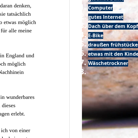
 daran denken, 
Computer
e tatsächlich 
gutes Internet
so etwas möglich 
Dach über dem Kopf
für alle meine 
E-Bike
draußen frühstück
etwas mit den Kin
 in England und 
Wäschetrockner
och möglich 
Nachhinein 
Ein wunderbares 
 dieses 
gen erlebt.
ich von einer 