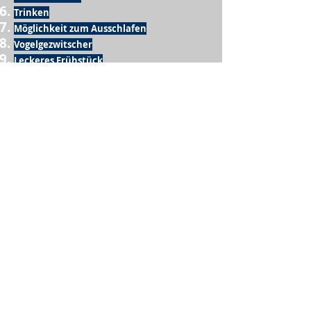
Trinken
Möglichkeit zum Ausschlafen
Vogelgezwitscher
Leckeres Frühstück
Sesamring mit Butter
Möglichkeit zum Homeoffice
Schule
netter Busfahrer
Sonnenschein
warme Dusche
Fussball spielen
kein Krieg
Möglichkeit etwas mit der Familie zu
machen
Urlaub
einen Garten haben
eigene Früchte ernten
ein Hobby zu haben, das mich erfüllt
nette Menschen, die dieses Hobby mit mir
teilen