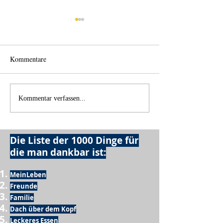
Kommentare
Einen Berg abtrag
Alles was möglich ist?
Kommentar verfassen...
Die Liste der 1000 Dinge für
die man dankbar ist:
MeinLeben
Freunde
Familie
Dach über dem Kopf
Leckeres Essen