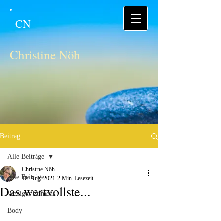
CN
Christine Nöh
Beitrag
Alle Beiträge
Christine Nöh
Alle Beiträge
10. Aug. 2021
2 Min. Lesezeit
Das wertvollste...
Weniger ist mehr
Body