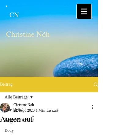
CN
Christine Nöh
Beitrag
Alle Beiträge
Christine Nöh
Alle Beiträge
22. Sept. 2020
1 Min. Lesezeit
Augen auf
Weniger ist mehr
Body