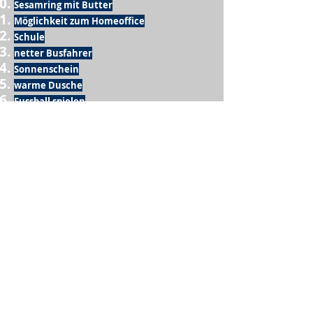
Sesamring mit Butter
Möglichkeit zum Homeoffice
Schule
netter Busfahrer
Sonnenschein
warme Dusche
Fussball spielen
kein Krieg
Möglichkeit etwas mit der Familie zu
machen
Urlaub
einen Garten haben
eigene Früchte ernten
ein Hobby zu haben, das mich erfüllt
nette Menschen, die dieses Hobby mit mir
teilen
wenn andere lesen, was ich schreibe
Möglichkeit Koffer zu packen
Waschmaschine
Spülmaschine