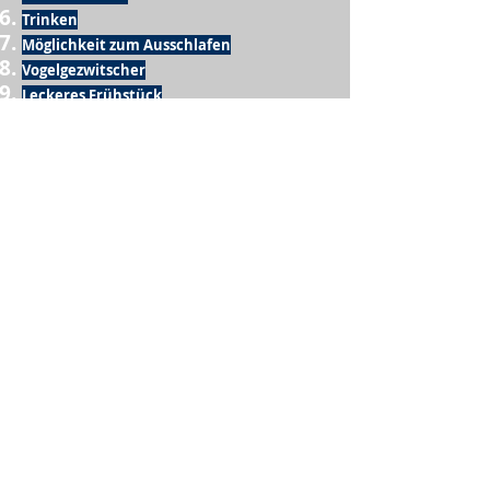
Trinken
Möglichkeit zum Ausschlafen
Vogelgezwitscher
Leckeres Frühstück
Sesamring mit Butter
Möglichkeit zum Homeoffice
Schule
netter Busfahrer
Sonnenschein
warme Dusche
Fussball spielen
kein Krieg
Möglichkeit etwas mit der Familie zu
machen
Urlaub
einen Garten haben
eigene Früchte ernten
ein Hobby zu haben, das mich erfüllt
nette Menschen, die dieses Hobby mit mir
teilen