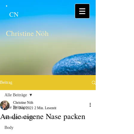
CN
Christine Nöh
Beitrag
Alle Beiträge
Christine Nöh
Alle Beiträge
22. Dez. 2021
2 Min. Lesezeit
An die eigene Nase packen
Weniger ist mehr
Body