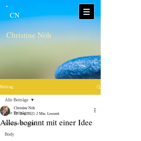
CN
Christine Nöh
Beitrag
Alle Beiträge
Christine Nöh
Alle Beiträge
12. Dez. 2021
2 Min. Lesezeit
Alles beginnt mit einer Idee
Weniger ist mehr
Body