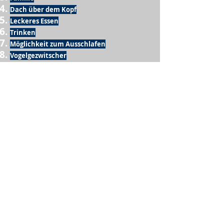
Dach über dem Kopf
Leckeres Essen
Trinken
Möglichkeit zum Ausschlafen
Vogelgezwitscher
Leckeres Frühstück
Sesamring mit Butter
Möglichkeit zum Homeoffice
Schule
netter Busfahrer
Sonnenschein
warme Dusche
Fussball spielen
kein Krieg
Möglichkeit etwas mit der Familie zu
machen
Urlaub
einen Garten haben
eigene Früchte ernten