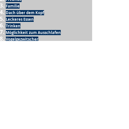
Familie
Dach über dem Kopf
Leckeres Essen
Trinken
Möglichkeit zum Ausschlafen
Vogelgezwitscher
Leckeres Frühstück
Sesamring mit Butter
Möglichkeit zum Homeoffice
Schule
netter Busfahrer
Sonnenschein
warme Dusche
Fussball spielen
kein Krieg
Möglichkeit etwas mit der Familie zu
machen
Urlaub
einen Garten haben