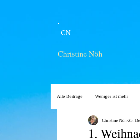
CN
Christine Nöh
Alle Beiträge
Weniger ist mehr
Christine Nöh
25. De
1. Weihna