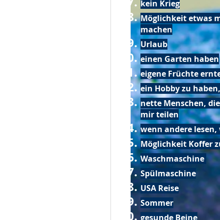
kein Krieg
Möglichkeit etwas m
machen
Urlaub
einen Garten haben
eigene Früchte ernt
ein Hobby zu haben,
nette Menschen, die
mir teilen
wenn andere lesen, 
Möglichkeit Koffer 
Waschmaschine
Spülmaschine
USA Reise
Sommer
gesunde Beine