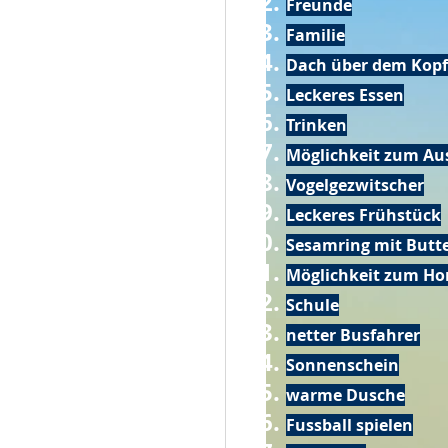
Freunde
Familie
Dach über dem Kopf
Leckeres Essen
Trinken
Möglichkeit zum Au
Vogelgezwitscher
Leckeres Frühstück
Sesamring mit Butt
Möglichkeit zum Ho
Schule
netter Busfahrer
Sonnenschein
warme Dusche
Fussball spielen