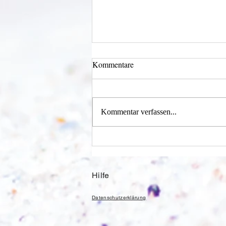
Kommentare
Licht und Schatten
Kommentar verfassen...
Hilfe
Datenschutzerklärung