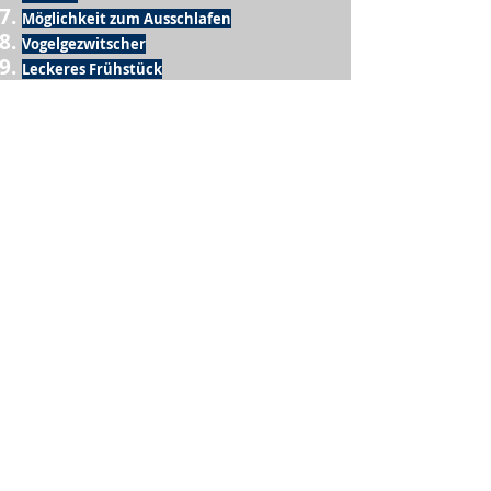
Möglichkeit zum Ausschlafen
Vogelgezwitscher
Leckeres Frühstück
Sesamring mit Butter
Möglichkeit zum Homeoffice
Schule
netter Busfahrer
Sonnenschein
warme Dusche
Fussball spielen
kein Krieg
Möglichkeit etwas mit der Familie zu
machen
Urlaub
einen Garten haben
eigene Früchte ernten
ein Hobby zu haben, das mich erfüllt
nette Menschen, die dieses Hobby mit mir
teilen
wenn andere lesen, was ich schreibe