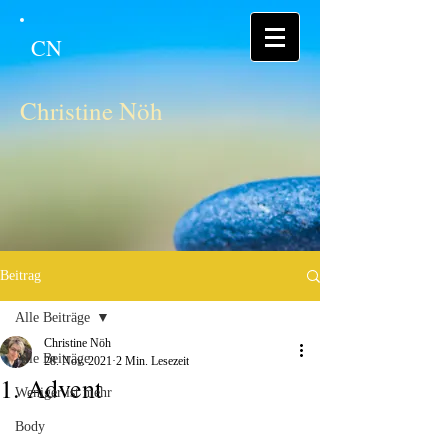
CN
Christine Nöh
Beitrag
Alle Beiträge
Christine Nöh
Alle Beiträge
28. Nov. 2021
2 Min. Lesezeit
1. Advent
Weniger ist mehr
Body