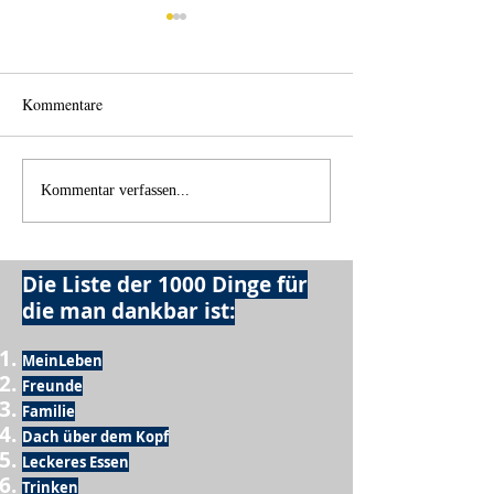
Kommentare
Einen Berg abtragen
Wie schnell geht 
Kommentar verfassen...
Die Liste der 1000 Dinge für
die man dankbar ist:
MeinLeben
Freunde
Familie
Dach über dem Kopf
Leckeres Essen
Trinken