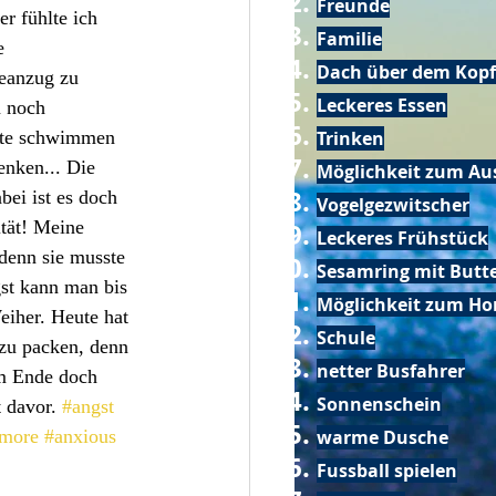
Freunde
r fühlte ich 
Familie
e 
Dach über dem Kopf
eanzug zu 
Leckeres Essen
n noch 
eute schwimmen 
Trinken
enken... Die 
Möglichkeit zum Au
ei ist es doch 
Vogelgezwitscher
tät! Meine 
Leckeres Frühstück
denn sie musste 
Sesamring mit Butt
st kann man bis 
Möglichkeit zum Ho
iher. Heute hat 
Schule
zu packen, denn 
netter Busfahrer
am Ende doch 
Sonnenschein
 davor. 
#angst
smore
#anxious
warme Dusche
Fussball spielen