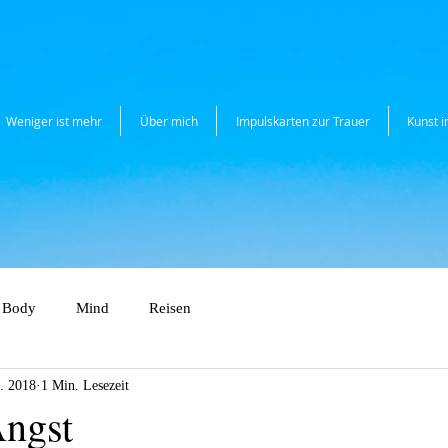
Weniger ist mehr
Über mich
Impulskarten zur Trauer
Kunst 
Body
Mind
Reisen
. 2018
1 Min. Lesezeit
ngst