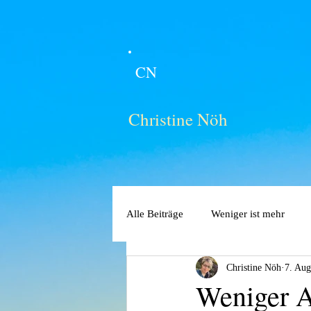
CN
Christine Nöh
Alle Beiträge
Weniger ist mehr
Christine Nöh
7. Aug
Weniger A