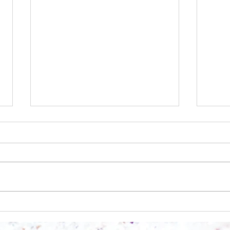
Was w
Scheinbarer Stillstand....