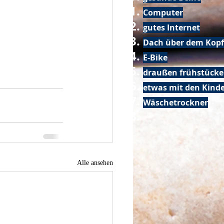
Computer
gutes Internet
Dach über dem Kopf
E-Bike
draußen frühstück
etwas mit den Kin
Wäschetrockner
Alle ansehen