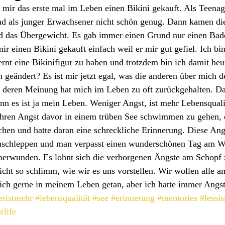
mir das erste mal im Leben einen Bikini gekauft. Als Teenage
d als junger Erwachsener nicht schön genug. Dann kamen di
d das Übergewicht. Es gab immer einen Grund nur einen Bad
mir einen Bikini gekauft einfach weil er mir gut gefiel. Ich bi
ernt eine Bikinifigur zu haben und trotzdem bin ich damit h
 geändert? Es ist mir jetzt egal, was die anderen über mich d
 deren Meinung hat mich im Leben zu oft zurückgehalten. Dab
enn es ist ja mein Leben. Weniger Angst, ist mehr Lebensquali
Jahren Angst davor in einem trüben See schwimmen zu gehen, 
chen und hatte daran eine schreckliche Erinnerung. Diese Ang
schleppen und man verpasst einen wunderschönen Tag am We
überwunden. Es lohnt sich die verborgenen Ängste am Schopf 
 nicht so schlimm, wie wir es uns vorstellen. Wir wollen alle 
 ich gerne in meinem Leben getan, aber ich hatte immer Angst
eristmehr
#lebensqualität
#see
#erinnerung
#memories
#lessi
rlife