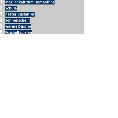
Möglichkeit zum Homeoffice
Schule
netter Busfahrer
Sonnenschein
warme Dusche
Fussball spielen
kein Krieg
Möglichkeit etwas mit der Familie zu
machen
Urlaub
einen Garten haben
eigene Früchte ernten
ein Hobby zu haben, das mich erfüllt
nette Menschen, die dieses Hobby mit mir
teilen
wenn andere lesen, was ich schreibe
Möglichkeit Koffer zu packen
Waschmaschine
Spülmaschine
USA Reise