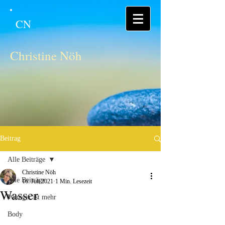
CN
Christine Nöh
Beitrag
Alle Beiträge
Christine Nöh
Alle Beiträge
16. Juli 2021
1 Min. Lesezeit
Wasser
Weniger ist mehr
Body