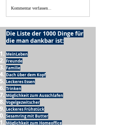
Scheinbarer Stillstand....
Kommentar verfassen...
Die Liste der 1000 Dinge für
die man dankbar ist:
MeinLeben
Freunde
Familie
Dach über dem Kopf
Leckeres Essen
Trinken
Möglichkeit zum Ausschlafen
Vogelgezwitscher
Leckeres Frühstück
Sesamring mit Butter
Möglichkeit zum Homeoffice
Schule