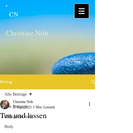
CN
Christine Nöh
Beitrag
Alle Beiträge
Christine Nöh
Alle Beiträge
5. Sept. 2021
1 Min. Lesezeit
Tun und lassen
Weniger ist mehr
Body