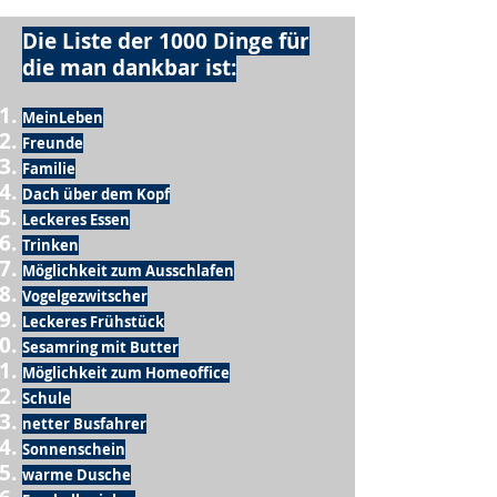
Die Liste der 1000 Dinge für
die man dankbar ist:
MeinLeben
Freunde
Familie
Dach über dem Kopf
Leckeres Essen
Trinken
Möglichkeit zum Ausschlafen
Vogelgezwitscher
Leckeres Frühstück
Sesamring mit Butter
Möglichkeit zum Homeoffice
Schule
netter Busfahrer
Sonnenschein
warme Dusche