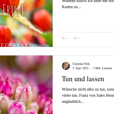
Wilhelm Busch Ich habe mir no
Karten zu...
Christine Nöh
5. Sept. 2021
1 Min. Lesezeit
Tun und lassen
Wünsche nicht alles zu tun, son
vieles tun. Franz von Sales Heu
unglaublich...