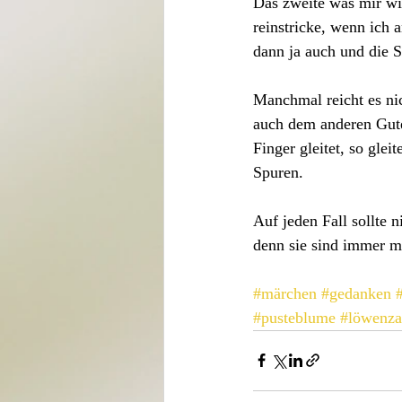
Das zweite was mir wic
reinstricke, wenn ich 
dann ja auch und die 
Manchmal reicht es ni
auch dem anderen Gute
Finger gleitet, so gl
Spuren.
Auf jeden Fall sollte 
denn sie sind immer mit
#märchen
#gedanken
#pusteblume
#löwenz