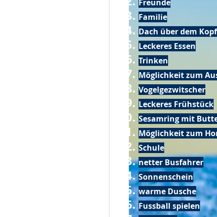
Freunde
Familie
Dach über dem Kopf
Leckeres Essen
Trinken
Möglichkeit zum Au
Vogelgezwitscher
Leckeres Frühstück
Sesamring mit Butt
Möglichkeit zum Ho
Schule
netter Busfahrer
Sonnenschein
warme Dusche
Fussball spielen