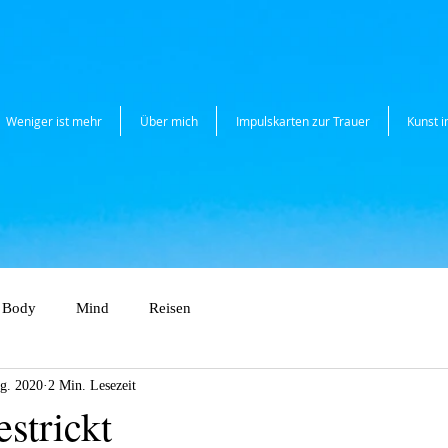
Weniger ist mehr
Über mich
Impulskarten zur Trauer
Kunst 
Body
Mind
Reisen
g. 2020
2 Min. Lesezeit
estrickt