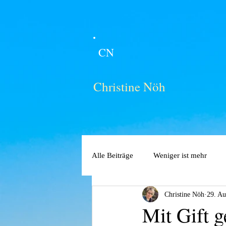
CN
Christine Nöh
Alle Beiträge
Weniger ist mehr
Christine Nöh
29. Au
Mit Gift g