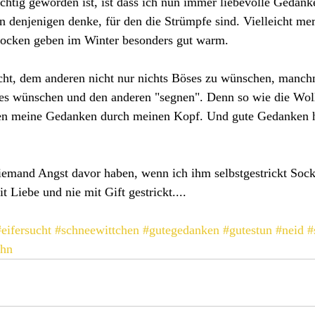
htig geworden ist, ist dass ich nun immer liebevolle Gedank
an denjenigen denke, für den die Strümpfe sind. Vielleicht mer
Socken geben im Winter besonders gut warm. 
cht, dem anderen nicht nur nichts Böses zu wünschen, manchm
s wünschen und den anderen "segnen". Denn so wie die Wol
eiten meine Gedanken durch meinen Kopf. Und gute Gedanken h
niemand Angst davor haben, wenn ich ihm selbstgestrickt Soc
 Liebe und nie mit Gift gestrickt....
#eifersucht
#schneewittchen
#gutegedanken
#gutestun
#neid
#
ahn