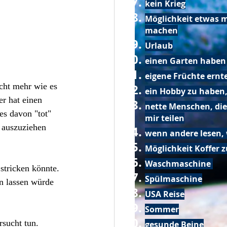
kein Krieg
Möglichkeit etwas m
machen
Urlaub
einen Garten haben
eigene Früchte ernt
cht mehr wie es 
ein Hobby zu haben,
r hat einen 
nette Menschen, die
es davon "tot" 
mir teilen
 auszuziehen 
wenn andere lesen, 
Möglichkeit Koffer 
Waschmaschine
stricken könnte. 
Spülmaschine
en lassen würde 
USA Reise
Sommer
sucht tun. 
gesunde Beine