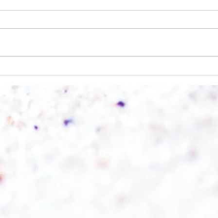
Wo a
Wie schnell geht es?
eifen 17, 57072 Siegen