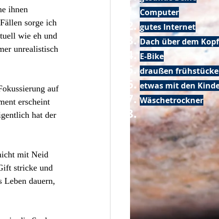
he ihnen 
Computer
Fällen sorge ich 
gutes Internet
tuell wie eh und 
Dach über dem Kopf
er unrealistisch 
E-Bike
draußen frühstück
etwas mit den Kin
 Fokussierung auf 
Wäschetrockner
ment erscheint 
gentlich hat der 
icht mit Neid 
ift stricke und 
s Leben dauern, 