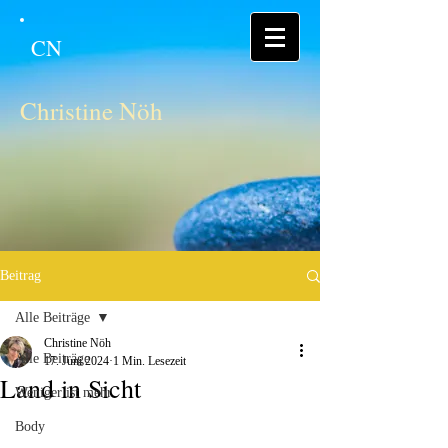
CN
Christine Nöh
Beitrag
Alle Beiträge
Christine Nöh
Alle Beiträge
17. Juni 2024
1 Min. Lesezeit
Land in Sicht
Weniger ist mehr
Body