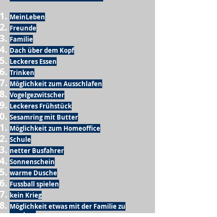
MeinLeben
Freunde
Familie
Dach über dem Kopf
Leckeres Essen
Trinken
Möglichkeit zum Ausschlafen
Vogelgezwitscher
Leckeres Frühstück
Sesamring mit Butter
Möglichkeit zum Homeoffice
Schule
netter Busfahrer
Sonnenschein
warme Dusche
Fussball spielen
kein Krieg
Möglichkeit etwas mit der Familie zu
machen