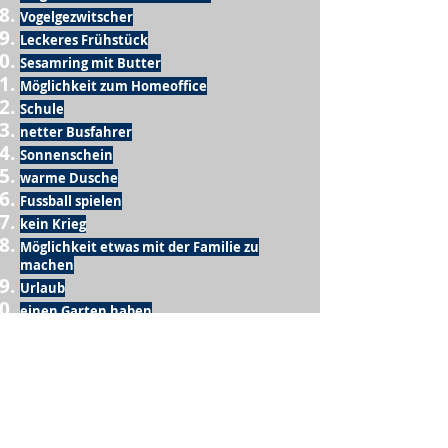
Vogelgezwitscher
Leckeres Frühstück
Sesamring mit Butter
Möglichkeit zum Homeoffice
Schule
netter Busfahrer
Sonnenschein
warme Dusche
Fussball spielen
kein Krieg
Möglichkeit etwas mit der Familie zu
machen
Urlaub
einen Garten haben
eigene Früchte ernten
ein Hobby zu haben, das mich erfüllt
nette Menschen, die dieses Hobby mit mir
teilen
wenn andere lesen, was ich schreibe
Möglichkeit Koffer zu packen