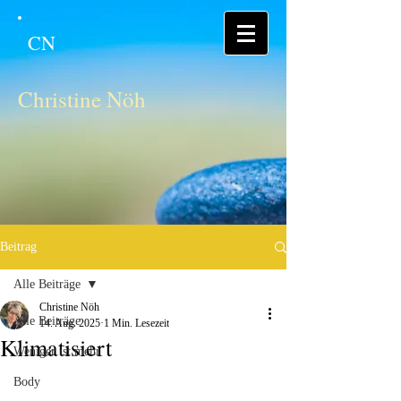
CN
Christine Nöh
Beitrag
Alle Beiträge
Christine Nöh
Alle Beiträge
14. Aug. 2025
1 Min. Lesezeit
Klimatisiert
Weniger ist mehr
Body