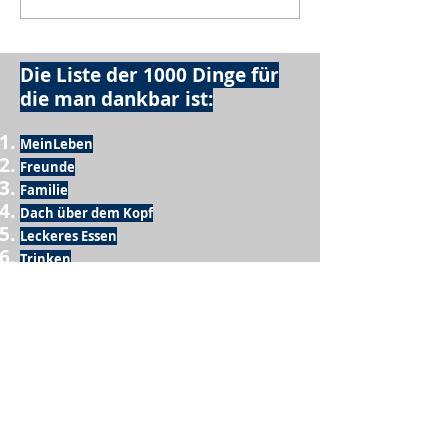
Die Liste der 1000 Dinge für
die man dankbar ist:
MeinLeben
Freunde
Familie
Dach über dem Kopf
Leckeres Essen
Trinken
Möglichkeit zum Ausschlafen
Vogelgezwitscher
Leckeres Frühstück
Sesamring mit Butter
Möglichkeit zum Homeoffice
Schule
netter Busfahrer
Sonnenschein