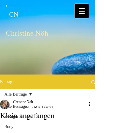
CN
Christine Nöh
Beitrag
Alle Beiträge
Christine Nöh
Alle Beiträge
7. Mai 2020
2 Min. Lesezeit
Klein angefangen
Weniger ist mehr
Body