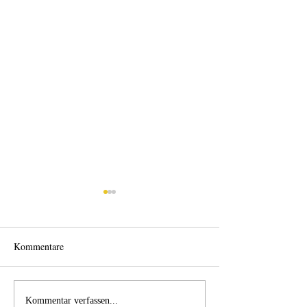
Kommentare
Wo anfangen?
Wie schnell geht es?
Kommentar verfassen...