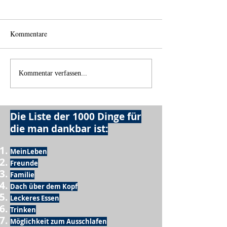
Kommentare
Back home
Wo anfangen?
Kommentar verfassen...
Die Liste der 1000 Dinge für
die man dankbar ist:
MeinLeben
Freunde
Familie
Dach über dem Kopf
Leckeres Essen
Trinken
Möglichkeit zum Ausschlafen