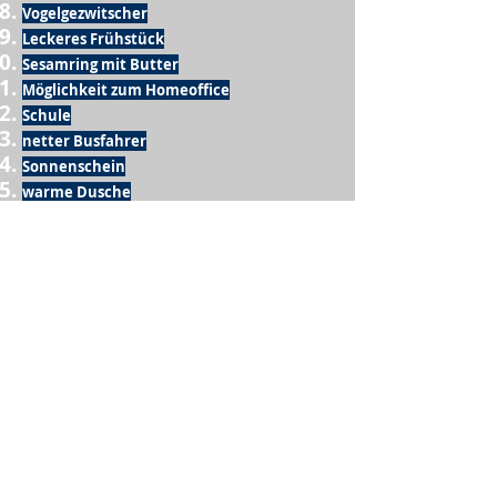
Vogelgezwitscher
Leckeres Frühstück
Sesamring mit Butter
Möglichkeit zum Homeoffice
Schule
netter Busfahrer
Sonnenschein
warme Dusche
Fussball spielen
kein Krieg
Möglichkeit etwas mit der Familie zu
machen
Urlaub
einen Garten haben
eigene Früchte ernten
ein Hobby zu haben, das mich erfüllt
nette Menschen, die dieses Hobby mit mir
teilen
wenn andere lesen, was ich schreibe
Möglichkeit Koffer zu packen