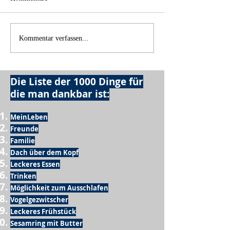
Was wäre, wenn...
Scheinbarer Stillstand....
Kommentar verfassen...
Die Liste der 1000 Dinge für
die man dankbar ist:
MeinLeben
Freunde
Familie
Dach über dem Kopf
Leckeres Essen
Trinken
Möglichkeit zum Ausschlafen
Vogelgezwitscher
Leckeres Frühstück
Sesamring mit Butter