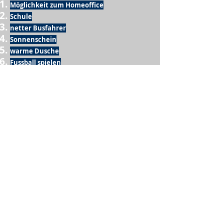
Möglichkeit zum Homeoffice
Schule
netter Busfahrer
Sonnenschein
warme Dusche
Fussball spielen
kein Krieg
Möglichkeit etwas mit der Familie zu
machen
Urlaub
einen Garten haben
eigene Früchte ernten
ein Hobby zu haben, das mich erfüllt
nette Menschen, die dieses Hobby mit mir
teilen
wenn andere lesen, was ich schreibe
Möglichkeit Koffer zu packen
Waschmaschine
Spülmaschine
USA Reise