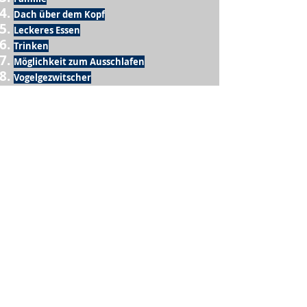
Dach über dem Kopf
Leckeres Essen
Trinken
Möglichkeit zum Ausschlafen
Vogelgezwitscher
Leckeres Frühstück
Sesamring mit Butter
Möglichkeit zum Homeoffice
Schule
netter Busfahrer
Sonnenschein
warme Dusche
Fussball spielen
kein Krieg
Möglichkeit etwas mit der Familie zu
machen
Urlaub
einen Garten haben
eigene Früchte ernten