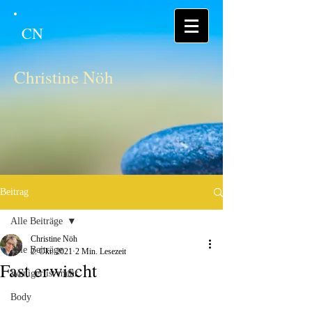
CN
Christine Nöh
Beitrag
Alle Beiträge
Christine Nöh
Alle Beiträge
2. Okt. 2021
2 Min. Lesezeit
Fast erwischt
Weniger ist mehr
Body