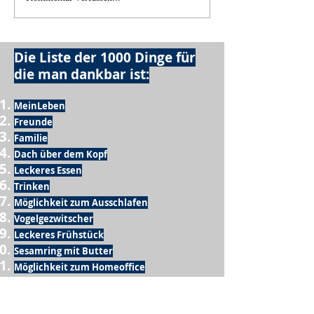
Die Liste der 1000 Dinge für
die man dankbar ist:
MeinLeben
Freunde
Familie
Dach über dem Kopf
Leckeres Essen
Trinken
Möglichkeit zum Ausschlafen
Vogelgezwitscher
Leckeres Frühstück
Sesamring mit Butter
Möglichkeit zum Homeoffice
Schule
netter Busfahrer