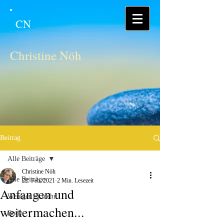
CN
Christine Nöh
Beitrag
Alle Beiträge
Christine Nöh
Alle Beiträge
22. Feb. 2021
2 Min. Lesezeit
Anfangen und
Weniger ist mehr
weitermachen...
Body