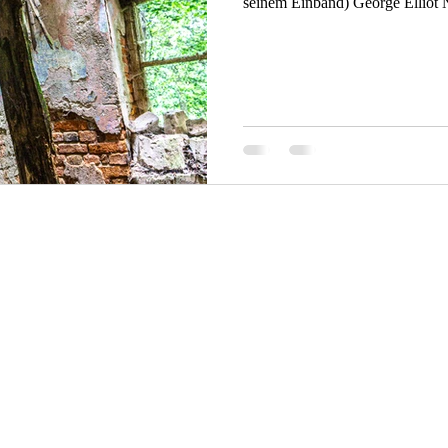
seinem Einband) George Elliot N