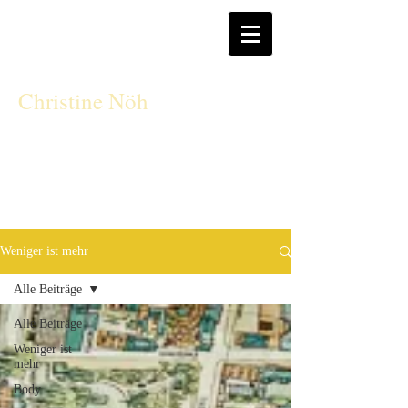
CN
Christine Nöh
Weniger ist mehr
Alle Beiträge
Alle Beiträge
Weniger ist
mehr
Body