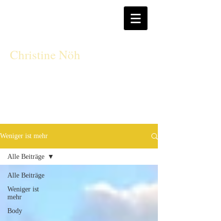
CN
Christine Nöh
Weniger ist mehr
Alle Beiträge
Alle Beiträge
Weniger ist
mehr
Body