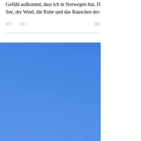
Das hätte ich hier nicht erwartet, dass plötzlich das
Gefühl aufkommt, dass ich in Norwegen bin. Der
See, der Wind, die Ruhe und das Rauschen der
Bäume. Alles passt zu einem Sommer in
Norwegen. Nur die großen Steine fehlen am See,
um sich darauf zu setzten, einfach um aufs Wasser
zu blicken. Alles andere drumrum ist natürlich
nicht wie Norwegen und anders schön. Die Elbe
mit ihren Windungen, die Getreide- und
Sonnenblumenfelder, die kleinen Ortschaften und
die Storchennester