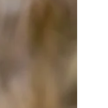
hört, dass ich Kunst unterrichte, dann stellt sich so
mancher vor, dass ich gemütlich am Pult sitze und
alles Schüler friedlich auf ihrem Platz malen. Die
Realität sieht aber völlig anders aus. Gefühlt jede
Minute hat ein anderer