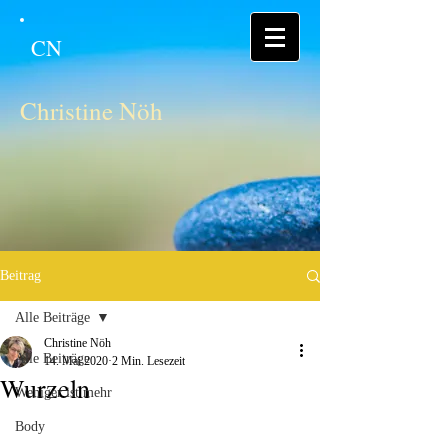
CN
Christine Nöh
Beitrag
Alle Beiträge
Christine Nöh
Alle Beiträge
14. Mai 2020
2 Min. Lesezeit
Wurzeln
Weniger ist mehr
Body