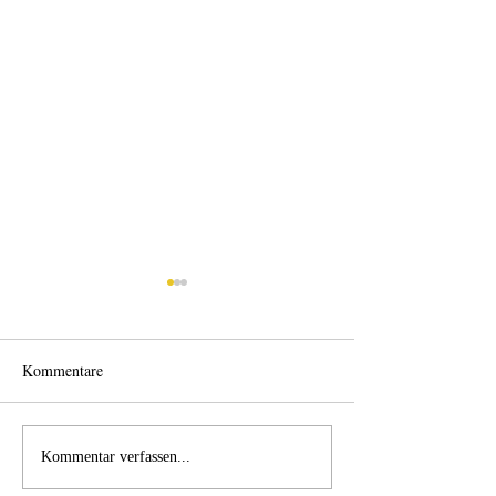
Kommentare
Wo anfangen?
Wie schnell geht es?
Kommentar verfassen...