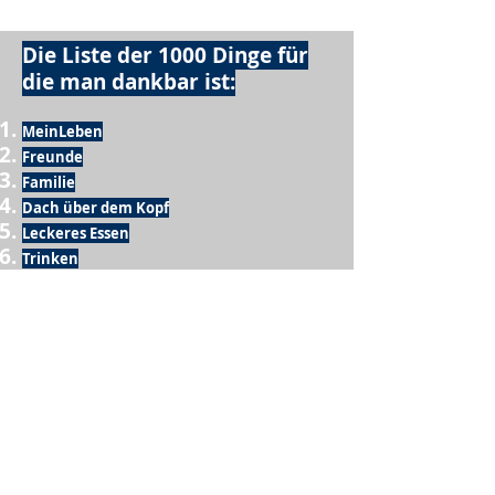
Die Liste der 1000 Dinge für
die man dankbar ist:
MeinLeben
Freunde
Familie
Dach über dem Kopf
Leckeres Essen
Trinken
Möglichkeit zum Ausschlafen
Vogelgezwitscher
Leckeres Frühstück
Sesamring mit Butter
Möglichkeit zum Homeoffice
Schule
netter Busfahrer
Sonnenschein
warme Dusche