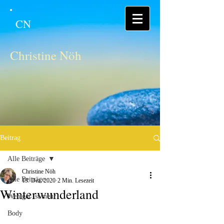
CN
Christine Nöh
Beitrag
Alle Beiträge
Christine Nöh
Alle Beiträge
13. Dez. 2020
2 Min. Lesezeit
Winterwunderland
Weniger ist mehr
Body