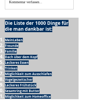
Kommentar verfassen...
Die Liste der 1000 Dinge für
die man dankbar ist:
MeinLeben
Freunde
Familie
Dach über dem Kopf
Leckeres Essen
Trinken
Möglichkeit zum Ausschlafen
Vogelgezwitscher
Leckeres Frühstück
Sesamring mit Butter
Möglichkeit zum Homeoffice
Schule
netter Busfahrer