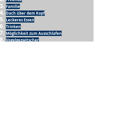
Familie
Dach über dem Kopf
Leckeres Essen
Trinken
Möglichkeit zum Ausschlafen
Vogelgezwitscher
Leckeres Frühstück
Sesamring mit Butter
Möglichkeit zum Homeoffice
Schule
netter Busfahrer
Sonnenschein
warme Dusche
Fussball spielen
kein Krieg
Möglichkeit etwas mit der Familie zu
machen
Urlaub
einen Garten haben