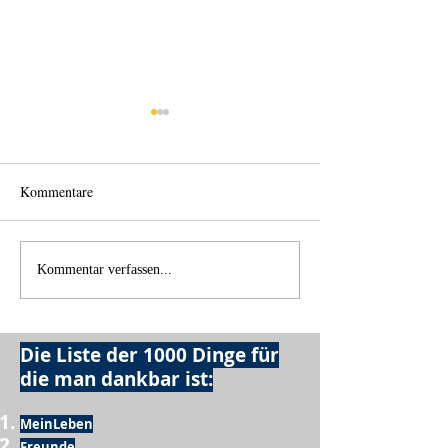
Kommentare
Wechselklamotten
Licht und Schatte
Kommentar verfassen...
Die Liste der 1000 Dinge für
die man dankbar ist:
MeinLeben
Freunde