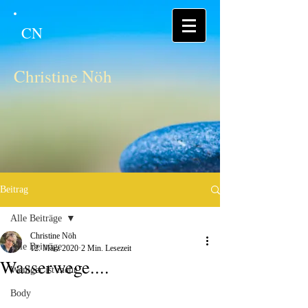
CN
Christine Nöh
Beitrag
Alle Beiträge
Christine Nöh
Alle Beiträge
12. März 2020
2 Min. Lesezeit
Wasserwege....
Weniger ist mehr
Body