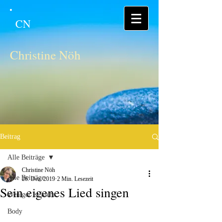
CN
Christine Nöh
Beitrag
Alle Beiträge
Christine Nöh
Alle Beiträge
26. Dez. 2019
2 Min. Lesezeit
Sein eigenes Lied singen
Weniger ist mehr
Body