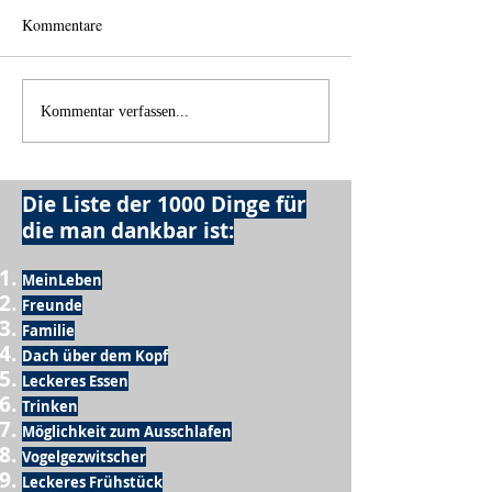
Kommentare
Einen Berg abtrag
Alles was möglich ist?
Kommentar verfassen...
Die Liste der 1000 Dinge für
die man dankbar ist:
MeinLeben
Freunde
Familie
Dach über dem Kopf
Leckeres Essen
Trinken
Möglichkeit zum Ausschlafen
Vogelgezwitscher
Leckeres Frühstück