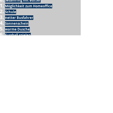
Sesamring mit Butter
Möglichkeit zum Homeoffice
Schule
netter Busfahrer
Sonnenschein
warme Dusche
Fussball spielen
kein Krieg
Möglichkeit etwas mit der Familie zu
machen
Urlaub
einen Garten haben
eigene Früchte ernten
ein Hobby zu haben, das mich erfüllt
nette Menschen, die dieses Hobby mit mir
teilen
wenn andere lesen, was ich schreibe
Möglichkeit Koffer zu packen
Waschmaschine
Spülmaschine