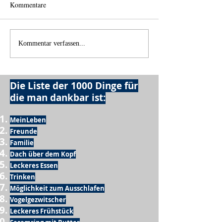
Kommentare
Wo anfangen?
Wie schnell geht es?
Kommentar verfassen...
Die Liste der 1000 Dinge für
die man dankbar ist:
MeinLeben
Freunde
Familie
Dach über dem Kopf
Leckeres Essen
Trinken
Möglichkeit zum Ausschlafen
Vogelgezwitscher
Leckeres Frühstück