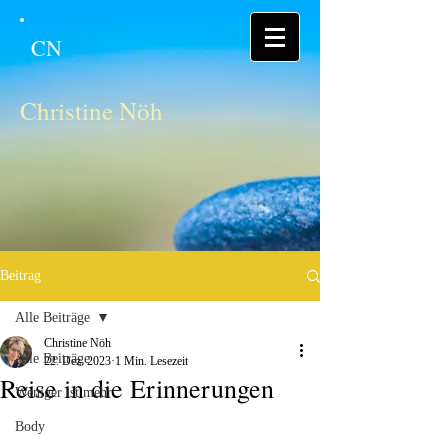
CN
Christine Nöh
Beitrag
Alle Beiträge
Christine Nöh
Alle Beiträge
22. Dez. 2023
1 Min. Lesezeit
Reise in die Erinnerungen
Weniger ist mehr
Body