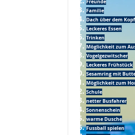
Freunde
Familie
Dach über dem Kopf
Leckeres Essen
Trinken
Möglichkeit zum Au
Vogelgezwitscher
Leckeres Frühstück
Sesamring mit Butt
Möglichkeit zum Ho
Schule
netter Busfahrer
Sonnenschein
warme Dusche
Fussball spielen