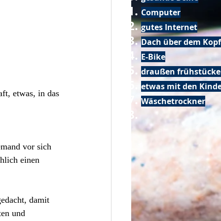
Computer
gutes Internet
Dach über dem Kopf
E-Bike
draußen frühstück
etwas mit den Kin
t, etwas, in das 
Wäschetrockner
emand vor sich 
hlich einen 
gedacht, damit 
ten und 