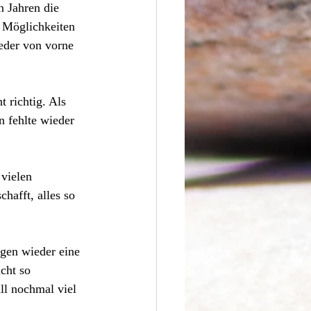
n Jahren die 
e Möglichkeiten 
eder von vorne 
 richtig. Als 
n fehlte wieder 
 vielen 
hafft, alles so 
rgen wieder eine 
cht so 
ll nochmal viel 