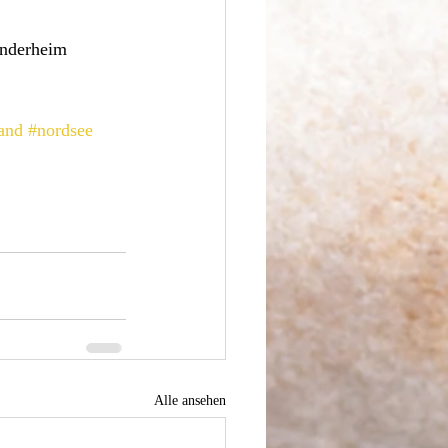
inderheim 
rand
#nordsee
Alle ansehen