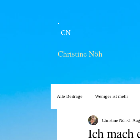
CN
Christine Nöh
Alle Beiträge
Weniger ist mehr
Christine Nöh
3. Aug
Ich mach 