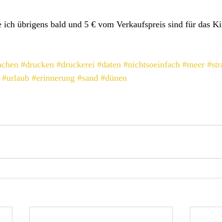
 ich übrigens bald und 5 € vom Verkaufspreis sind für das K
achen
#drucken
#druckerei
#daten
#nichtsoeinfach
#meer
#st
#urlaub
#erinnerung
#sand
#dünen