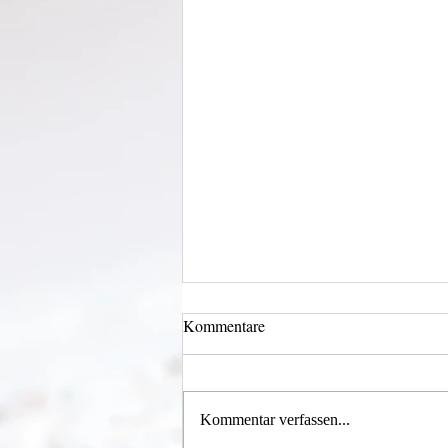
Kommentare
Licht und Schatten
Kommentar verfassen...