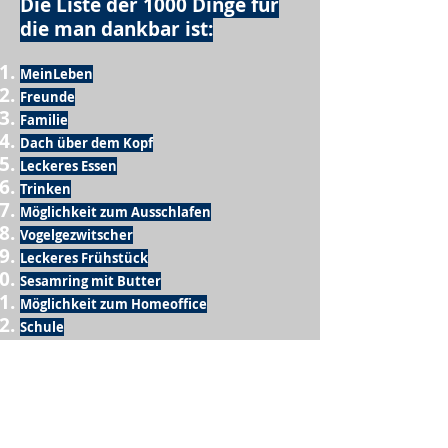
Die Liste der 1000 Dinge für
die man dankbar ist:
MeinLeben
Freunde
Familie
Dach über dem Kopf
Leckeres Essen
Trinken
Möglichkeit zum Ausschlafen
Vogelgezwitscher
Leckeres Frühstück
Sesamring mit Butter
Möglichkeit zum Homeoffice
Schule
netter Busfahrer
Sonnenschein
warme Dusche
Fussball spielen
kein Krieg