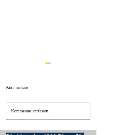
Kommentare
Back home
Wo anfangen?
Kommentar verfassen...