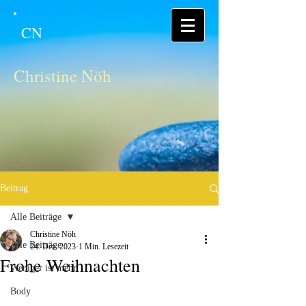
CN
Christine Nöh
Beitrag
Alle Beiträge
Christine Nöh
Alle Beiträge
24. Dez. 2023
1 Min. Lesezeit
Frohe Weihnachten
Weniger ist mehr
Body