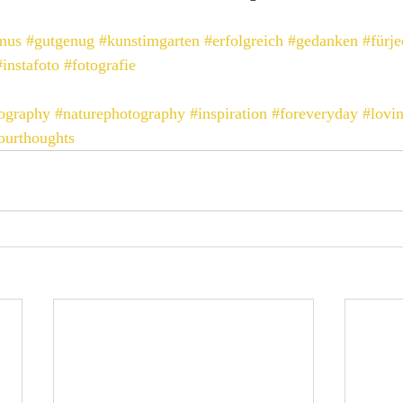
smus
#gutgenug
#kunstimgarten
#erfolgreich
#gedanken
#fürj
#instafoto
#fotografie
ography
#naturephotography
#inspiration
#foreveryday
#lovi
ourthoughts