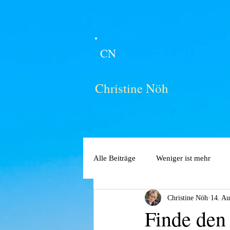
CN
Christine Nöh
Alle Beiträge
Weniger ist mehr
Christine Nöh
14. Au
Finde den