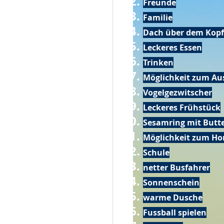
Freunde
Familie
Dach über dem Kopf
Leckeres Essen
Trinken
Möglichkeit zum Au
Vogelgezwitscher
Leckeres Frühstück
Sesamring mit Butt
Möglichkeit zum Ho
Schule
netter Busfahrer
Sonnenschein
warme Dusche
Fussball spielen