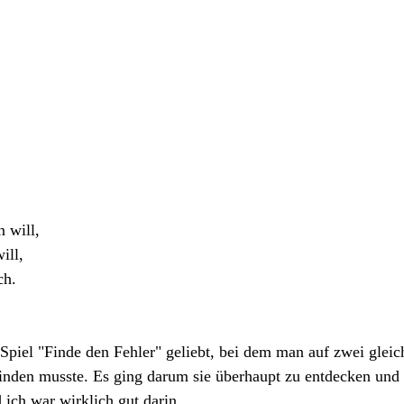
n will,
ill,
ch.
Spiel "Finde den Fehler" geliebt, bei dem man auf zwei gleic
finden musste. Es ging darum sie überhaupt zu entdecken und
 ich war wirklich gut darin.