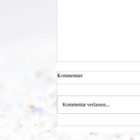
Kommentare
Kommentar verfassen...
Einen Berg abtragen