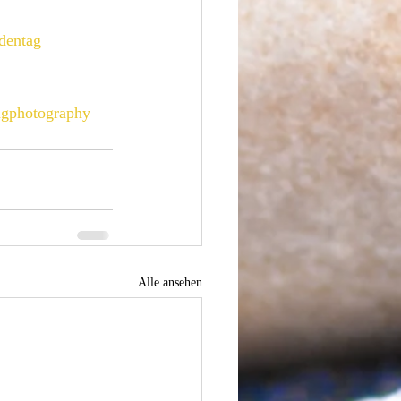
edentag
ngphotography
Alle ansehen