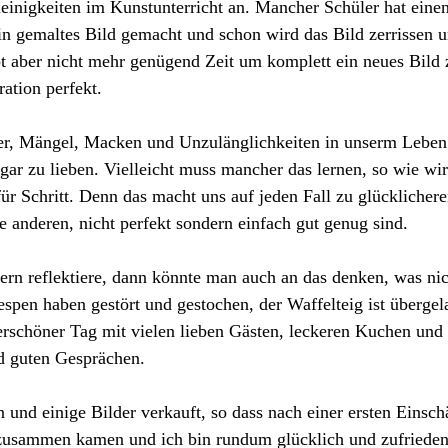
einigkeiten im Kunstunterricht an. Mancher Schüler hat einen
ein gemaltes Bild gemacht und schon wird das Bild zerrissen u
t aber nicht mehr genügend Zeit um komplett ein neues Bild 
ration perfekt.
hler, Mängel, Macken und Unzulänglichkeiten in unserm Leben 
gar zu lieben. Vielleicht muss mancher das lernen, so wie wi
 für Schritt. Denn das macht uns auf jeden Fall zu glückliche
e anderen, nicht perfekt sondern einfach gut genug sind.
rn reflektiere, dann könnte man auch an das denken, was nic
espen haben gestört und gestochen, der Waffelteig ist übergela
rschöner Tag mit vielen lieben Gästen, leckeren Kuchen und 
 guten Gesprächen. 
 und einige Bilder verkauft, so dass nach einer ersten Einsch
zusammen kamen und ich bin rundum glücklich und zufrieden