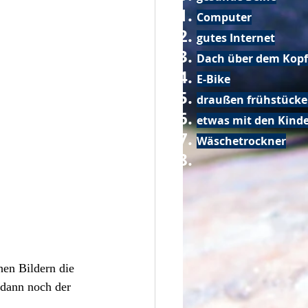
Computer
gutes Internet
Dach über dem Kopf
E-Bike
draußen frühstück
etwas mit den Kin
Wäschetrockner
hen Bildern die 
 dann noch der 