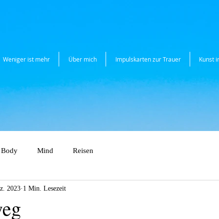
Weniger ist mehr
Über mich
Impulskarten zur Trauer
Kunst 
Body
Mind
Reisen
z. 2023
1 Min. Lesezeit
weg