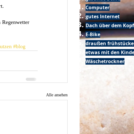
t.
Computer
gutes Internet
m Regenwetter 
Dach über dem Kopf
E-Bike
draußen frühstück
nutzen
#blog
etwas mit den Kin
Wäschetrockner
Alle ansehen