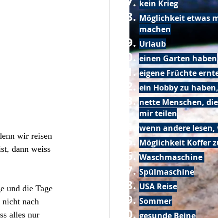
kein Krieg
Möglichkeit etwas m
machen
Urlaub
einen Garten haben
eigene Früchte ernt
ein Hobby zu haben,
nette Menschen, die
mir teilen
wenn andere lesen, 
enn wir reisen 
Möglichkeit Koffer 
st, dann weiss 
Waschmaschine
Spülmaschine
USA Reise
ge und die Tage 
Sommer
 nicht nach 
s alles nur 
gesunde Beine