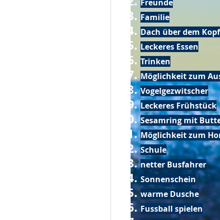
Freunde
Familie
Dach über dem Kopf
Leckeres Essen
Trinken
Möglichkeit zum Au
Vogelgezwitscher
Leckeres Frühstück
Sesamring mit Butt
Möglichkeit zum Ho
Schule
netter Busfahrer
Sonnenschein
warme Dusche
Fussball spielen