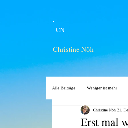
CN
Christine Nöh
Alle Beiträge
Weniger ist mehr
Christine Nöh
21. De
Erst mal 