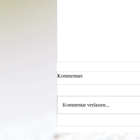
Kommentare
Kommentar verfassen...
Einen Berg abtragen