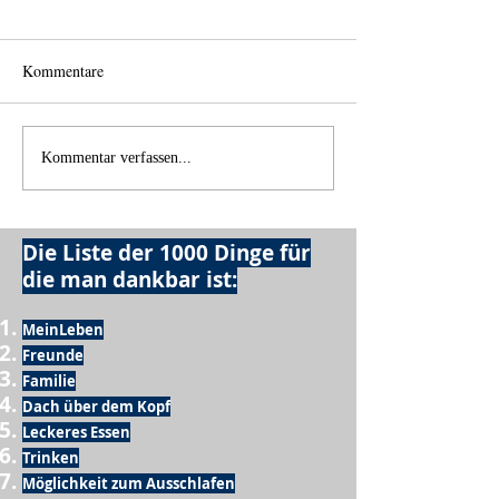
Kommentare
Wo anfangen?
Wie schnell geht es?
Kommentar verfassen...
Die Liste der 1000 Dinge für
die man dankbar ist:
MeinLeben
Freunde
Familie
Dach über dem Kopf
Leckeres Essen
Trinken
Möglichkeit zum Ausschlafen