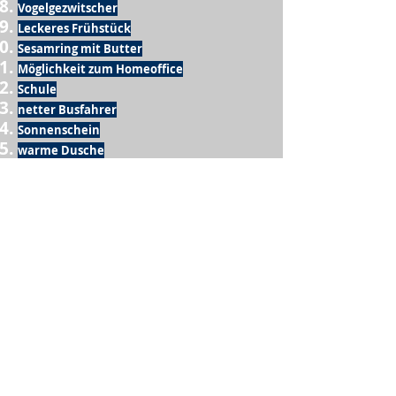
Vogelgezwitscher
Leckeres Frühstück
Sesamring mit Butter
Möglichkeit zum Homeoffice
Schule
netter Busfahrer
Sonnenschein
warme Dusche
Fussball spielen
kein Krieg
Möglichkeit etwas mit der Familie zu
machen
Urlaub
einen Garten haben
eigene Früchte ernten
ein Hobby zu haben, das mich erfüllt
nette Menschen, die dieses Hobby mit mir
teilen
wenn andere lesen, was ich schreibe
Möglichkeit Koffer zu packen