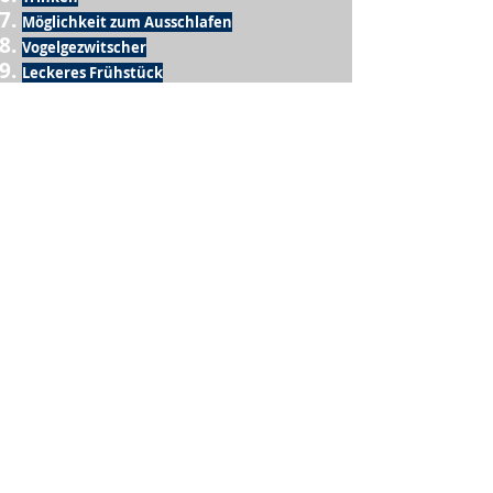
Möglichkeit zum Ausschlafen
Vogelgezwitscher
Leckeres Frühstück
Sesamring mit Butter
Möglichkeit zum Homeoffice
Schule
netter Busfahrer
Sonnenschein
warme Dusche
Fussball spielen
kein Krieg
Möglichkeit etwas mit der Familie zu
machen
Urlaub
einen Garten haben
eigene Früchte ernten
ein Hobby zu haben, das mich erfüllt
nette Menschen, die dieses Hobby mit mir
teilen
wenn andere lesen, was ich schreibe