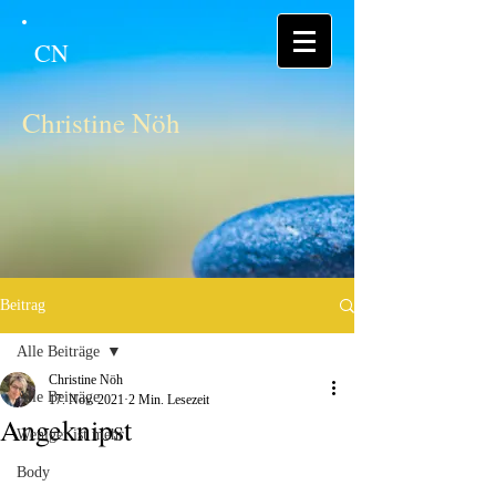
CN
Christine Nöh
Beitrag
Alle Beiträge
Christine Nöh
Alle Beiträge
17. Nov. 2021
2 Min. Lesezeit
Angeknipst
Weniger ist mehr
Body