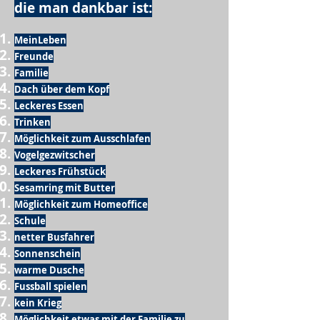
die man dankbar ist:
MeinLeben
Freunde
Familie
Dach über dem Kopf
Leckeres Essen
Trinken
Möglichkeit zum Ausschlafen
Vogelgezwitscher
Leckeres Frühstück
Sesamring mit Butter
Möglichkeit zum Homeoffice
Schule
netter Busfahrer
Sonnenschein
warme Dusche
Fussball spielen
kein Krieg
Möglichkeit etwas mit der Familie zu