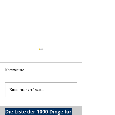
Kommentare
Einen Berg abtrag
Alles was möglich ist?
Kommentar verfassen...
Die Liste der 1000 Dinge für