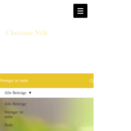
CN
Christine Nöh
Weniger ist mehr
Alle Beiträge
Alle Beiträge
Weniger ist
mehr
Body