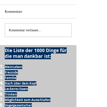
Kommentare
Einen Berg abtragen
Wie schnell geht 
Kommentar verfassen...
Die Liste der 1000 Dinge für
die man dankbar ist:
MeinLeben
Freunde
Familie
Dach über dem Kopf
Leckeres Essen
Trinken
Möglichkeit zum Ausschlafen
Vogelgezwitscher