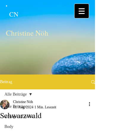
CN
Christine Nöh
Beitrag
Alle Beiträge
Christine Nöh
Alle Beiträge
11. Aug. 2024
1 Min. Lesezeit
Schwarzwald
Weniger ist mehr
Body