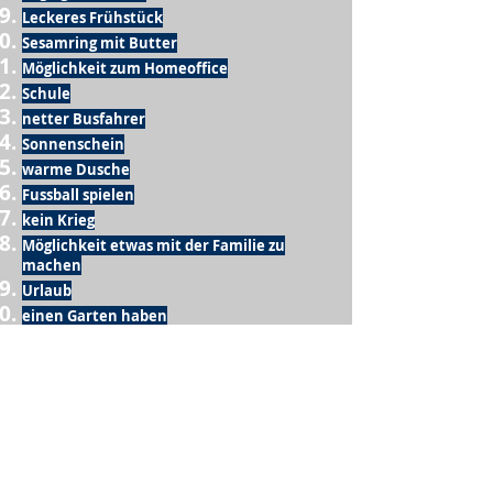
Leckeres Frühstück
Sesamring mit Butter
Möglichkeit zum Homeoffice
Schule
netter Busfahrer
Sonnenschein
warme Dusche
Fussball spielen
kein Krieg
Möglichkeit etwas mit der Familie zu
machen
Urlaub
einen Garten haben
eigene Früchte ernten
ein Hobby zu haben, das mich erfüllt
nette Menschen, die dieses Hobby mit mir
teilen
wenn andere lesen, was ich schreibe
Möglichkeit Koffer zu packen
Waschmaschine