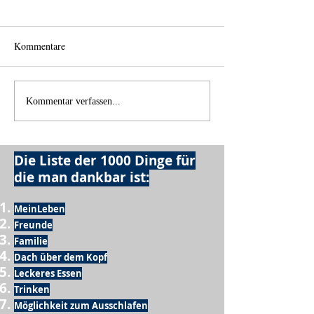
Kommentare
Einen Berg abtragen
Wie schnell geht 
Kommentar verfassen...
Die Liste der 1000 Dinge für
die man dankbar ist:
MeinLeben
Freunde
Familie
Dach über dem Kopf
Leckeres Essen
Trinken
Möglichkeit zum Ausschlafen