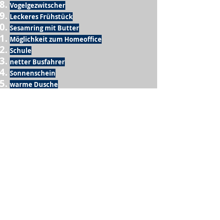
Vogelgezwitscher
Leckeres Frühstück
Sesamring mit Butter
Möglichkeit zum Homeoffice
Schule
netter Busfahrer
Sonnenschein
warme Dusche
Fussball spielen
kein Krieg
Möglichkeit etwas mit der Familie zu
machen
Urlaub
einen Garten haben
eigene Früchte ernten
ein Hobby zu haben, das mich erfüllt
nette Menschen, die dieses Hobby mit mir
teilen
wenn andere lesen, was ich schreibe
Möglichkeit Koffer zu packen