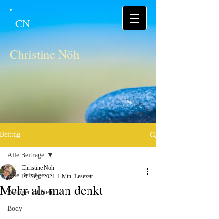
CN
Christine Nöh
Beitrag
Alle Beiträge
Christine Nöh
Alle Beiträge
16. Sept. 2021
1 Min. Lesezeit
Mehr als man denkt
Weniger ist mehr
Body