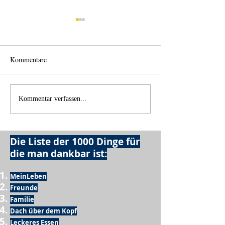
Kommentare
Back home
Wo anfangen?
Kommentar verfassen...
Die Liste der 1000 Dinge für
die man dankbar ist:
MeinLeben
Freunde
Familie
Dach über dem Kopf
Leckeres Essen