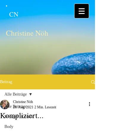
CN
Christine Nöh
Beitrag
Alle Beiträge
Christine Nöh
Alle Beiträge
26. Aug. 2021
2 Min. Lesezeit
Kompliziert...
Weniger ist mehr
Body