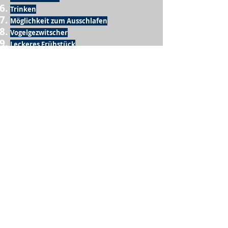
Trinken
Möglichkeit zum Ausschlafen
Vogelgezwitscher
Leckeres Frühstück
Sesamring mit Butter
Möglichkeit zum Homeoffice
Schule
netter Busfahrer
Sonnenschein
warme Dusche
Fussball spielen
kein Krieg
Möglichkeit etwas mit der Familie zu
machen
Urlaub
einen Garten haben
eigene Früchte ernten
ein Hobby zu haben, das mich erfüllt
nette Menschen, die dieses Hobby mit mir
teilen