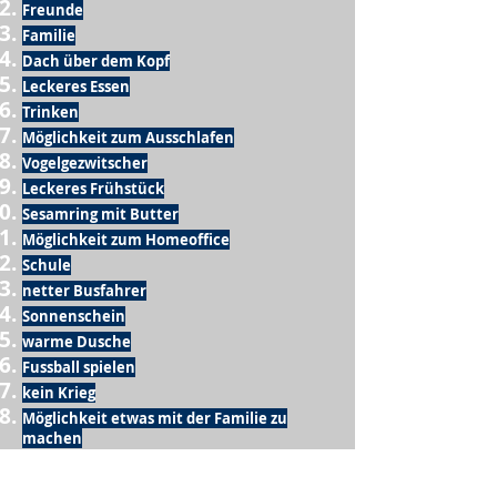
Freunde
Familie
Dach über dem Kopf
Leckeres Essen
Trinken
Möglichkeit zum Ausschlafen
Vogelgezwitscher
Leckeres Frühstück
Sesamring mit Butter
Möglichkeit zum Homeoffice
Schule
netter Busfahrer
Sonnenschein
warme Dusche
Fussball spielen
kein Krieg
Möglichkeit etwas mit der Familie zu
machen
Urlaub
einen Garten haben