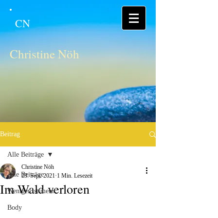
CN
Christine Nöh
Beitrag
Alle Beiträge
Christine Nöh
Alle Beiträge
23. Sept. 2021
1 Min. Lesezeit
Im Wald verloren
Weniger ist mehr
Body