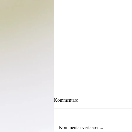
Kommentare
Licht und Schatten
Kommentar verfassen...