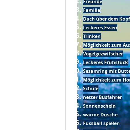
Freunde
Familie
Dach über dem Kopf
Leckeres Essen
Trinken
Möglichkeit zum Au
Vogelgezwitscher
Leckeres Frühstück
Sesamring mit Butt
Möglichkeit zum Ho
Schule
netter Busfahrer
Sonnenschein
warme Dusche
Fussball spielen