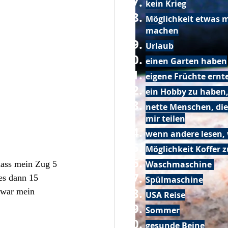
kein Krieg
Möglichkeit etwas m
machen
Urlaub
einen Garten haben
eigene Früchte ernt
ein Hobby zu haben,
nette Menschen, die
mir teilen
wenn andere lesen, 
Möglichkeit Koffer 
dass mein Zug 5 
Waschmaschine
es dann 15 
Spülmaschine
 war mein 
USA Reise
Sommer
gesunde Beine