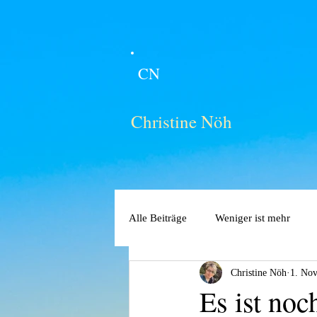
CN
Christine Nöh
Alle Beiträge
Weniger ist mehr
Christine Nöh
1. Nov
Es ist no