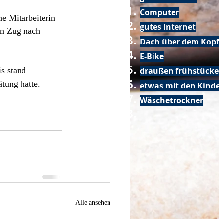
Computer
e Mitarbeiterin 
gutes Internet
en Zug nach 
Dach über dem Kopf
E-Bike
s stand 
draußen frühstück
tung hatte. 
etwas mit den Kin
Wäschetrockner
Alle ansehen