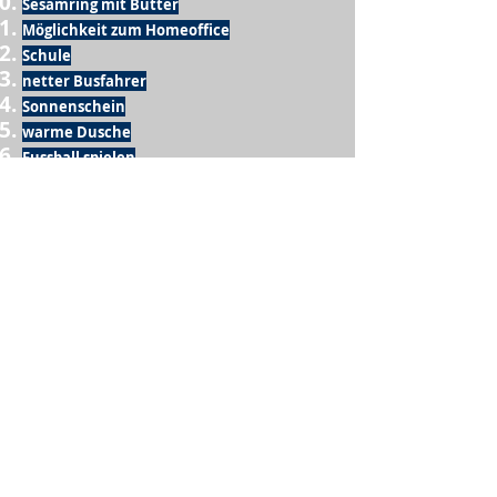
Sesamring mit Butter
Möglichkeit zum Homeoffice
Schule
netter Busfahrer
Sonnenschein
warme Dusche
Fussball spielen
kein Krieg
Möglichkeit etwas mit der Familie zu
machen
Urlaub
einen Garten haben
eigene Früchte ernten
ein Hobby zu haben, das mich erfüllt
nette Menschen, die dieses Hobby mit mir
teilen
wenn andere lesen, was ich schreibe
Möglichkeit Koffer zu packen
Waschmaschine
Spülmaschine