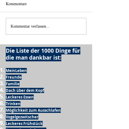
Kommentare
Licht und Schatten
Alles was möglich
Kommentar verfassen...
Die Liste der 1000 Dinge für
die man dankbar ist:
MeinLeben
Freunde
Familie
Dach über dem Kopf
Leckeres Essen
Trinken
Möglichkeit zum Ausschlafen
Vogelgezwitscher
Leckeres Frühstück