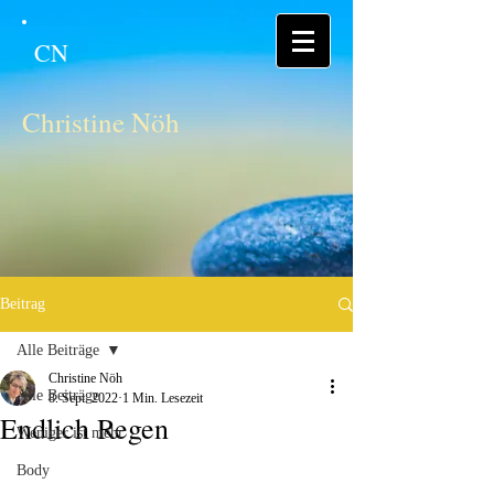
CN
Christine Nöh
Beitrag
Alle Beiträge
Christine Nöh
Alle Beiträge
8. Sept. 2022
1 Min. Lesezeit
Endlich Regen
Weniger ist mehr
Body