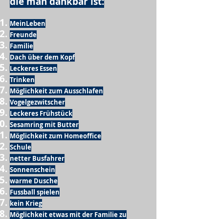
die man dankbar ist:
MeinLeben
Freunde
Familie
Dach über dem Kopf
Leckeres Essen
Trinken
Möglichkeit zum Ausschlafen
Vogelgezwitscher
Leckeres Frühstück
Sesamring mit Butter
Möglichkeit zum Homeoffice
Schule
netter Busfahrer
Sonnenschein
warme Dusche
Fussball spielen
kein Krieg
Möglichkeit etwas mit der Familie zu