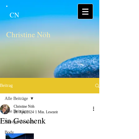
CN
Christine Nöh
Beitrag
Alle Beiträge
Christine Nöh
Alle Beiträge
28. Apr. 2024
1 Min. Lesezeit
Ein Geschenk
Weniger ist mehr
Body