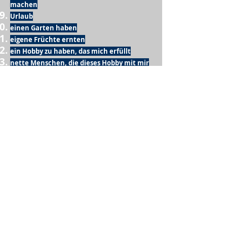
machen
Urlaub
einen Garten haben
eigene Früchte ernten
ein Hobby zu haben, das mich erfüllt
nette Menschen, die dieses Hobby mit mir
teilen
wenn andere lesen, was ich schreibe
Möglichkeit Koffer zu packen
Waschmaschine
Spülmaschine
USA Reise
Sommer
gesunde Beine
Computer
gutes Internet
Dach über dem Kopf
E-Bike
draußen frühstücken
etwas mit den Kindern unternehmen